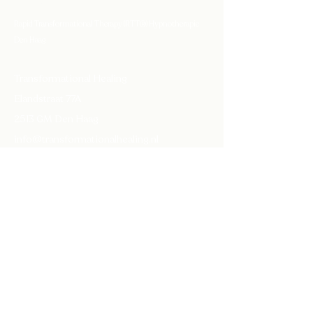
Contact info
Rapid Transformational Therapy (RTT®) Hypnotherapie
Den Haag
Transformational Healing
Elandstraat 77A
2513 GM Den Haag
info@transformationalhealing.nl
+31 (0)6 53 24 54 51
Follow
Praktijkinformatie
​KVK
87044560
Instagram
AGB-code therapeut
90118367
AGB-code praktijk
90094222
NBVH license number
2024021