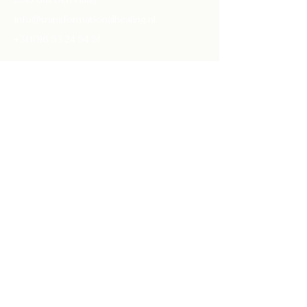
info@transformationalhealing.nl
+31 (0)6 53 24 54 51
Follow
Praktijkinformatie
​KVK
87044560
Instagram
AGB-code therapeut
90118367
AGB-code praktijk
90094222
NBVH license number
2024021
RBCZ license number
240644R