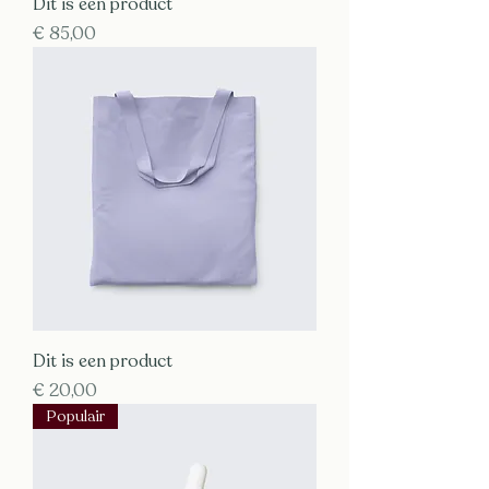
Dit is een product
Prijs
€ 85,00
Dit is een product
Prijs
€ 20,00
Populair