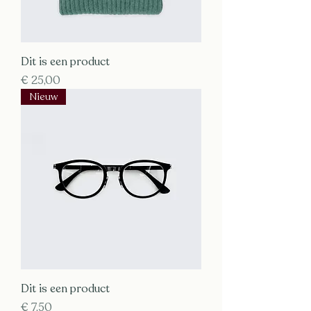
Dit is een product
Prijs
€ 25,00
Nieuw
Dit is een product
Prijs
€ 7,50