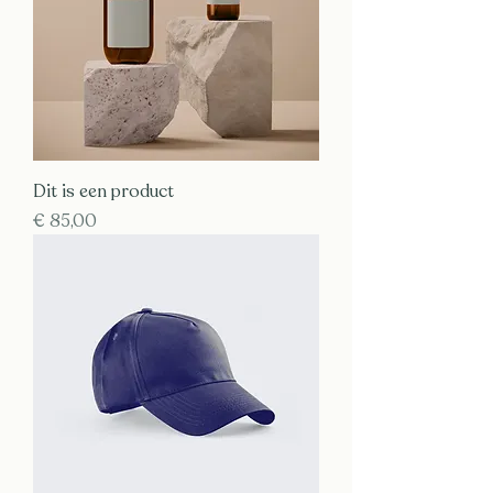
Dit is een product
Prijs
€ 85,00